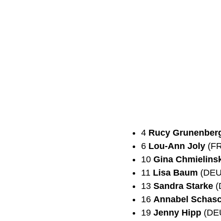
4
Rucy Grunenber
6
Lou-Ann Joly
(FR
10
Gina Chmielinsk
11
Lisa Baum
(DEU/
13
Sandra Starke
(
16
Annabel Schas
19
Jenny Hipp
(DEU