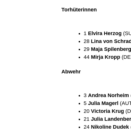
Torhüterinnen
1
Elvira Herzog
(SU
28
Lina von Schra
29
Maja Spilenber
44
Mirja Kropp
(DE
Abwehr
3
Andrea Norheim
5
Julia Magerl
(AUT
20
Victoria Krug
(D
21
Julia Landenbe
24
Nikoline Dudek