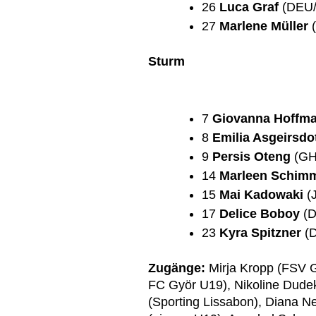
26
Luca Graf
(DEU/
27
Marlene Müller
(
Sturm
7
Giovanna Hoffm
8
Emilia Asgeirsdot
9
Persis Oteng
(GH
14
Marleen Schim
15
Mai Kadowaki
(J
17
Delice Boboy
(D
23
Kyra Spitzner
(D
Zugänge:
Mirja Kropp (FSV G
FC Györ U19), Nikoline Dude
(Sporting Lissabon), Diana 