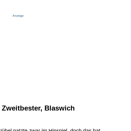
Anzeige
Zweitbester, Blaswich
Nübel patzte zwar im Hinspiel, doch das hat