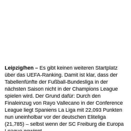
Leipzig/hen –
Es gibt keinen weiteren Startplatz
über das UEFA-Ranking. Damit ist klar, dass der
Tabellenfünfte der Fußball-Bundesliga in der
nächsten Saison nicht in der Champions League
spielen wird. Der Grund dafür: Durch den
Finaleinzug von Rayo Vallecano in der Conference
League liegt Spaniens La Liga mit 22,093 Punkten
nun uneinholbar vor der deutschen Eliteliga
(21,785) – selbst wenn der SC Freiburg die Europa