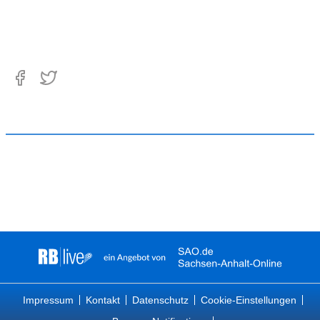
Impressum
Kontakt
Datenschutz
Cookie-Einstellungen