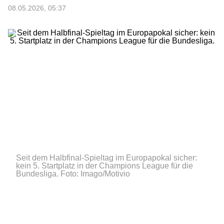
08.05.2026, 05:37
Seit dem Halbfinal-Spieltag im Europapokal sicher:
kein 5. Startplatz in der Champions League für die
Bundesliga.
Foto: Imago/Motivio