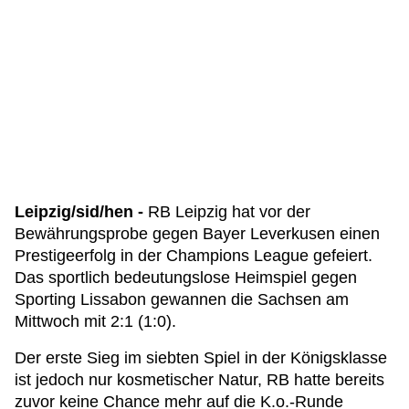
Leipzig/sid/hen -
RB Leipzig hat vor der
Bewährungsprobe gegen Bayer Leverkusen einen
Prestigeerfolg in der Champions League gefeiert.
Das sportlich bedeutungslose Heimspiel gegen
Sporting Lissabon gewannen die Sachsen am
Mittwoch mit 2:1 (1:0).
Der erste Sieg im siebten Spiel in der Königsklasse
ist jedoch nur kosmetischer Natur, RB hatte bereits
zuvor keine Chance mehr auf die K.o.-Runde