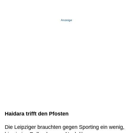
Anzeige
Haidara trifft den Pfosten
Die Leipziger brauchten gegen Sporting ein wenig,