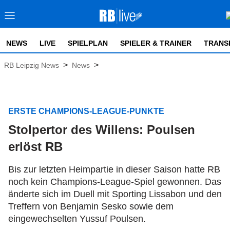
NEWS
LIVE
SPIELPLAN
SPIELER & TRAINER
TRANS
>
>
RB Leipzig News
News
ERSTE CHAMPIONS-LEAGUE-PUNKTE
Stolpertor des Willens: Poulsen
erlöst RB
Bis zur letzten Heimpartie in dieser Saison hatte RB
noch kein Champions-League-Spiel gewonnen. Das
änderte sich im Duell mit Sporting Lissabon und den
Treffern von Benjamin Sesko sowie dem
eingewechselten Yussuf Poulsen.