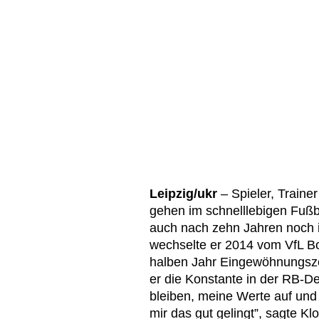
Leipzig/ukr
– Spieler, Train
gehen im schnelllebigen Fußb
auch nach zehn Jahren noch 
wechselte er 2014 vom VfL B
halben Jahr Eingewöhnungszei
er die Konstante in der RB-Def
bleiben, meine Werte auf und
mir das gut gelingt”, sagte K