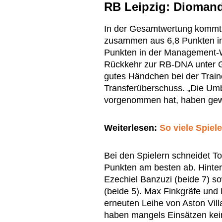
RB Leipzig: Diomand
In der Gesamtwertung kommt R
zusammen aus 6,8 Punkten in 
Punkten in der Management-We
Rückkehr zur RB-DNA unter Ge
gutes Händchen bei der Traine
Transferüberschuss. „Die U
vorgenommen hat, haben gewir
Weiterlesen:
So viele Spie
Bei den Spielern schneidet 
Punkten am besten ab. Hinte
Ezechiel Banzuzi (beide 7) s
(beide 5). Max Finkgräfe und
erneuten Leihe von Aston Vill
haben mangels Einsätzen ke