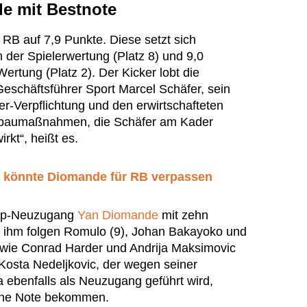
e mit Bestnote
B auf 7,9 Punkte. Diese setzt sich
der Spielerwertung (Platz 8) und 9,0
rtung (Platz 2). Der Kicker lobt die
schäftsführer Sport Marcel Schäfer, sein
r-Verpflichtung und den erwirtschafteten
mbaumaßnahmen, die Schäfer am Kader
kt“, heißt es.
le könnte Diomande für RB verpassen
Top-Neuzugang
Yan Diomande
mit zehn
r ihm folgen Romulo (9), Johan Bakayoko und
owie Conrad Harder und Andrija Maksimovic
 Kosta Nedeljkovic, der wegen seiner
a ebenfalls als Neuzugang geführt wird,
ine Note bekommen.