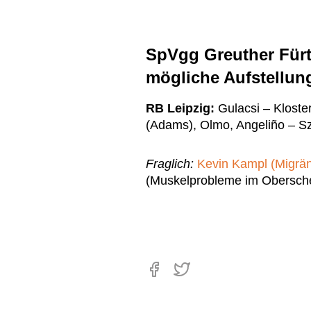
SpVgg Greuther Fürt
mögliche Aufstellun
RB Leipzig:
Gulacsi – Klost
(Adams), Olmo, Angeliño – Sz
Fraglich:
Kevin Kampl (Migrä
(Muskelprobleme im Obersch