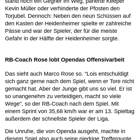
stand noch ein Gegner im Weg, parierte Keeper
Kevin Müller oder verhinderte der Pfosten den
Torjubel. Dennoch: Neben den neun Schüssen auf
den Kasten der Heidenheimer spielte er zahlreiche
Pässe und war der Spieler, der für die meiste
Gefahr in der Hälfte der Heidenheimer sorgte.
RB-Coach Rose lobt Opendas Offensivarbeit
Das sieht auch Marco Rose so. "Lois entschuldigt
sich ganz gerne nach dem Spiel, wenn er Tore nicht
gemacht hat. Aber der Junge gibt uns so viel. Er ist
so unangenehm zu verteidigen, macht so viele
Wege", so der RB-Coach nach dem Spiel. Mit
einem Sprint von 35,68 km/h war er am 13. Spieltag
außerdem der schnellste Spieler der Liga.
Die Unruhe, die von Openda ausgeht, machte in
diesem Spiel also auch seine niedrige Trefferquote