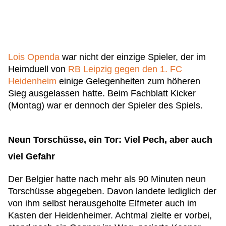
Lois Openda
war nicht der einzige Spieler, der im
Heimduell von
RB Leipzig gegen den 1. FC
Heidenheim
einige Gelegenheiten zum höheren
Sieg ausgelassen hatte. Beim Fachblatt Kicker
(Montag) war er dennoch der Spieler des Spiels.
Neun Torschüsse, ein Tor: Viel Pech, aber auch
viel Gefahr
Der Belgier hatte nach mehr als 90 Minuten neun
Torschüsse abgegeben. Davon landete lediglich der
von ihm selbst herausgeholte Elfmeter auch im
Kasten der Heidenheimer. Achtmal zielte er vorbei,