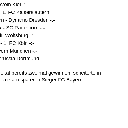
ein Kiel -:-
1. FC Kaiserslautern -:-
rn - Dynamo Dresden -:-
 - SC Paderborn -:-
fL Wolfsburg -:-
 1. FC Köln -:-
yern München -:-
ussia Dortmund -:-
kal bereits zweimal gewinnen, scheiterte in
lfinale am späteren Sieger FC Bayern