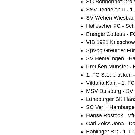
SG Sonnenhof Großas
SSV Jeddeloh II - 1
SV Wehen Wiesbaden
Hallescher FC - Scha
Energie Cottbus - F
VfB 1921 Krieschow 
SpVgg Greuther Fürt
SV Hemelingen - Ha
Preußen Münster - K
1. FC Saarbrücken -
Viktoria Köln - 1. F
MSV Duisburg - SV E
Lüneburger SK Hans
SC Verl - Hamburger
Hansa Rostock - VfB 
Carl Zeiss Jena - Da
Bahlinger SC - 1. F