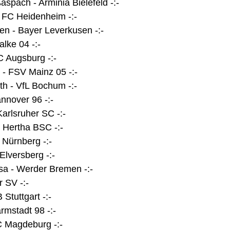
pach - Arminia Bielefeld -:-
. FC Heidenheim -:-
 - Bayer Leverkusen -:-
lke 04 -:-
C Augsburg -:-
- FSV Mainz 05 -:-
h - VfL Bochum -:-
nnover 96 -:-
arlsruher SC -:-
 Hertha BSC -:-
C Nürnberg -:-
lversberg -:-
a - Werder Bremen -:-
 SV -:-
Stuttgart -:-
rmstadt 98 -:-
C Magdeburg -:-