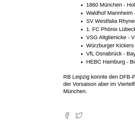
1860 München - Holst
Waldhof Mannheim - 
SV Westfalia Rhyne
1. FC Phönix Lübeck
VSG Altglienicke - V
Würzburger Kickers -
VfL Osnabrück - Ba
HEBC Hamburg - Bor
RB Leipzig konnte den DFB-Po
der Vorsaison aber im Vierte
München.