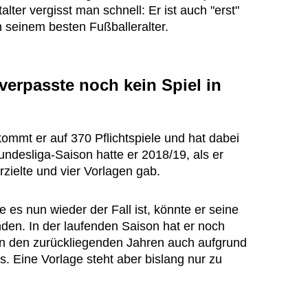
lter vergisst man schnell: Er ist auch "erst"
n seinem besten Fußballeralter.
verpasste noch kein Spiel in
kommt er auf 370 Pflichtspiele und hat dabei
undesliga-Saison hatte er 2018/19, als er
rzielte und vier Vorlagen gab.
 es nun wieder der Fall ist, könnte er seine
nden. In der laufenden Saison hat er noch
 in den zurückliegenden Jahren auch aufgrund
. Eine Vorlage steht aber bislang nur zu