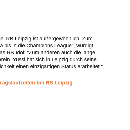
ei RB Leipzig ist außergewöhnlich. Zum
ga bis in die Champions League", würdigt
as RB-Idol: "Zum anderen auch die lange
ein. Yussi hat sich in Leipzig durch seine
hkeit einen einzigartigen Status erarbeitet."
tragslaufzeiten bei RB Leipzig