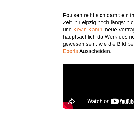
Poulsen reiht sich damit ein i
Zeit in Leipzig noch längst nic
und
Kevin Kampl
neue Verträg
hauptsächlich da Werk des n
gewesen sein, wie die Bild b
Eberls
Ausscheiden.