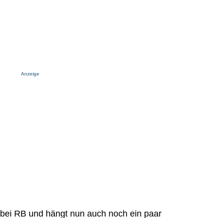
Anzeige
e bei RB und hängt nun auch noch ein paar