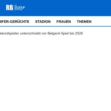
SFER-GERÜCHTE
STADION
FRAUEN
THEMEN
ekordspieler unterschreibt vor Belgard-Spiel bis 2026