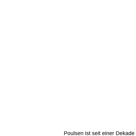
Poulsen ist seit einer Dekad