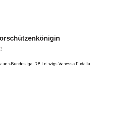
Torschützenkönigin
03