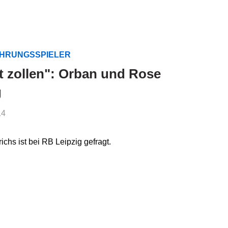
ÜHRUNGSSPIELER
 zollen": Orban und Rose
g
14