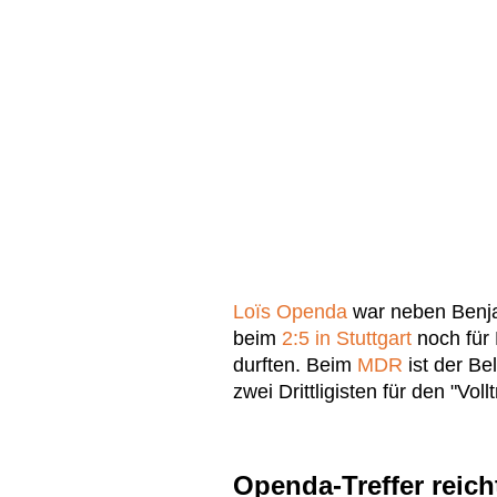
Loïs Openda
war neben Benja
beim
2:5 in Stuttgart
noch für 
durften. Beim
MDR
ist der Be
zwei Drittligisten für den "Vol
Openda-Treffer reic