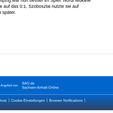
pzig war nun besser im Spiel. Nordi Mukiele
 auf das 0:1, Szoboszlai nutzte sie auf
 später.
hutz
Cookie-Einstellungen
Browser Notifications