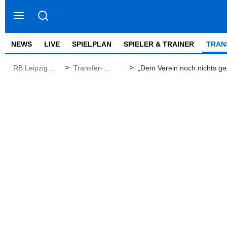
NEWS
LIVE
SPIELPLAN
SPIELER & TRAINER
TRAN
>
>
RB Leipzig
Transfer-
„Dem Verein noch nichts ge
News
Gerüchte
Hochzeitsträume | RBLive