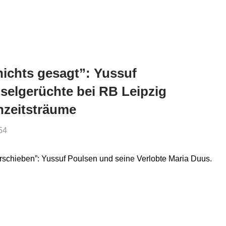
ichts gesagt”: Yussuf
elgerüchte bei RB Leipzig
hzeitsträume
54