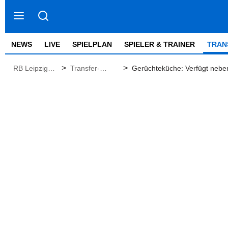
NEWS
LIVE
SPIELPLAN
SPIELER & TRAINER
TRAN
>
>
RB Leipzig
Transfer-
Gerüchteküche: Verfügt nebe
News
Gerüchte
Leipzig im Sommer? | RBLiv