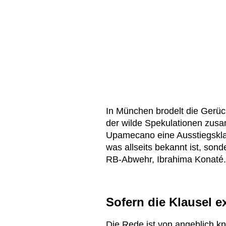
In München brodelt die Gerüc
der wilde Spekulationen zusa
Upamecano eine Ausstiegsklau
was allseits bekannt ist, so
RB-Abwehr, Ibrahima Konaté.
Sofern die Klausel ex
Die Rede ist von angeblich kn