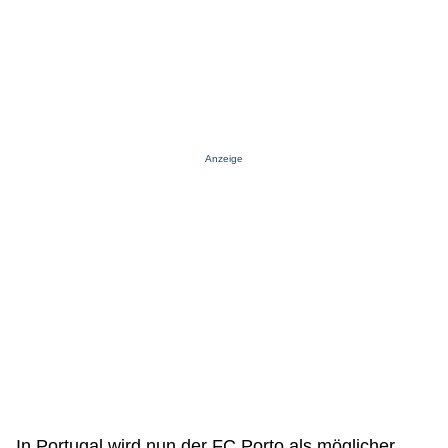
Anzeige
In Portugal wird nun der FC Porto als möglicher