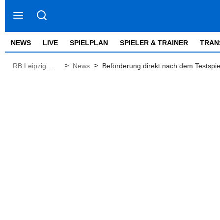
NEWS
LIVE
SPIELPLAN
SPIELER & TRAINER
TRAN
>
>
RB Leipzig
News
Beförderung direkt nach dem Testspi
News
Henrichs | RBLive