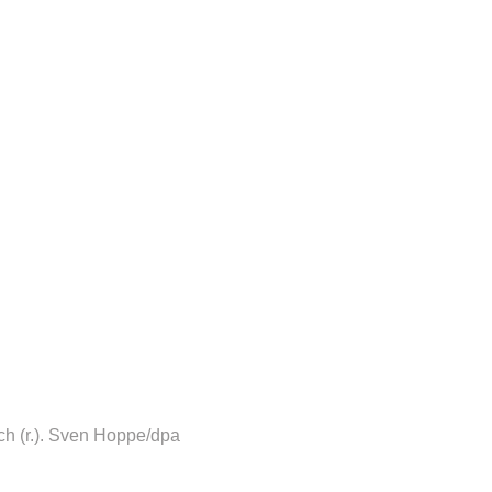
 (r.).
Sven Hoppe/dpa