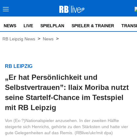
NEWS
LIVE
SPIELPLAN
SPIELER & TRAINER
TRANS
>
>
RB Leipzig News
News
RB LEIPZIG
„Er hat Persönlichkeit und
Selbstvertrauen”: Ilaix Moriba nutzt
seine Startelf-Chance im Testspiel
mit RB Leipzig
Von (Ex-?)Nationalspieler anzusehen. In der zweiten Hälfte
steigerte sich Henrichs, gehörte zu den Stärksten und hatte vier
gute Gelegenheiten auf das Remis. (RBlive/ukr/mit dpa)