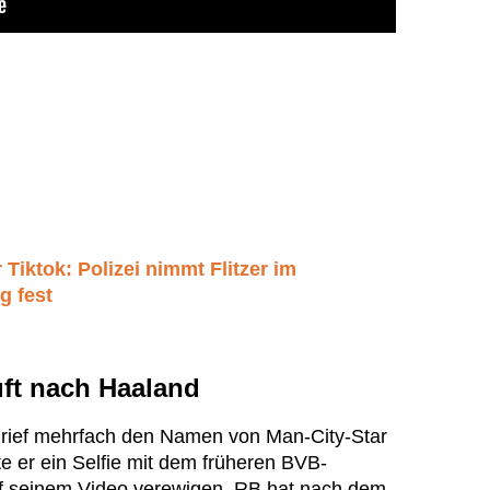
 Tiktok: Polizei nimmt Flitzer im
g fest
ruft nach Haaland
d rief mehrfach den Namen von Man-City-Star
te er ein Selfie mit dem früheren BVB-
uf seinem Video verewigen. RB hat nach dem