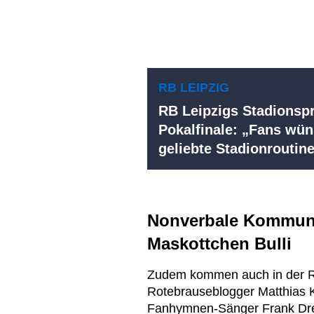
RB LEIPZIG
RB Leipzigs Stadionsp
Pokalfinale: „Fans wün
geliebte Stadionroutin
Nonverbale Kommunik
Maskottchen Bulli
Zudem kommen auch in der R
Rotebrauseblogger Matthias 
Fanhymnen-Sänger Frank Drei