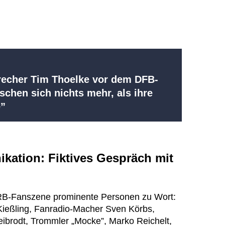
recher Tim Thoelke vor dem DFB-
schen sich nichts mehr, als ihre
e”
ation: Fiktives Gespräch mit
B-Fanszene prominente Personen zu Wort:
Kießling, Fanradio-Macher Sven Körbs,
brodt, Trommler „Mocke”, Marko Reichelt,