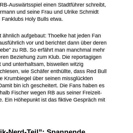
 RB-Auswärtsspiel einen Stadtführer schreibt,
ermann und seine Frau und Ulrike Schmidt
 Fanklubs Holy Bulls etwa.
t ähnlich aufgebaut: Thoelke hat jeden Fan
 ausführlich vor und berichtet dann über deren
Liebe” zu RB. So erfährt man manchmal mehr
eren Beziehung zum Klub. Die reportagigen
 und unterhaltsam, bisweilen witzig
hlesen, wie Schäfer enthüllte, dass Red Bull
wie Krumbiegel über seinen missglückten
mit bin ich gescheitert. Die Fans haben es
alb Fischer wegen RB aus seiner Freizeit-
. Ein Höhepunkt ist das fiktive Gespräch mit
tik-Nerd-Teil”: Spannende