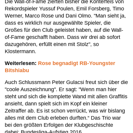
Die Wall-of-Fame zierten bisher die Konterfeis von
Rekordspieler Yussuf Poulen, Emil Forsberg, Timo
Werner, Marco Rose und Dani Olmo. "Man sieht ja,
dass es wirklich nur ausgewählte Spieler, die
Großes für den Club geleistet haben, auf die Wall-
of-Fame geschafft haben. Dass wir drei ab sofort
dazugehören, erfüllt einen mit Stolz", so
Klostermann.
Weiterlesen:
Rose begnadigt RB-Youngster
Bitshiabu
Auch Schlussmann Peter Gulacsi freut sich über die
"coole Auszeichnung". Er sagt: "Wenn man hier
steht und sich die komplette Wand mit allen Graffitis
ansieht, dann spielt sich im Kopf ein kleiner
Zeitraffer ab. Es ist schon verrückt, was wir bislang
alles mit dem Club erleben durften.“ Das Trio war
bei den größten Erfolgen der Klubgeschischte
dabei: Bundesliga-Aufstieg 2016,