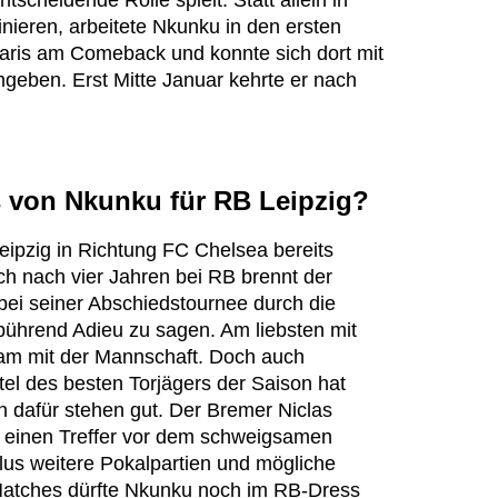
scheidende Rolle spielt. Statt allein in
inieren, arbeitete Nkunku in den ersten
aris am Comeback und konnte sich dort mit
eben. Erst Mitte Januar kehrte er nach
 von Nkunku für RB Leipzig?
eipzig in Richtung FC Chelsea bereits
h nach vier Jahren bei RB brennt der
bei seiner Abschiedstournee durch die
bührend Adieu zu sagen. Am liebsten mit
sam mit der Mannschaft. Doch auch
itel des besten Torjägers der Saison hat
 dafür stehen gut. Der Bremer Niclas
ur einen Treffer vor dem schweigsamen
lus weitere Pokalpartien und mögliche
atches dürfte Nkunku noch im RB-Dress