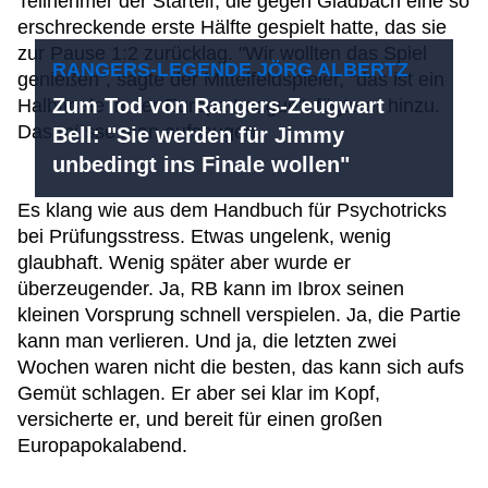
Teilnehmer der Startelf, die gegen Gladbach eine so
erschreckende erste Hälfte gespielt hatte, das sie
zur Pause 1:2 zurücklag. "Wir wollten das Spiel
RANGERS-LEGENDE JÖRG ALBERTZ
genießen", sagte der Mittelfeldspieler, "das ist ein
Zum Tod von Rangers-Zeugwart
Halbfinale in der Europa League", fügte er hinzu.
Das müsse man aufsaugen.
Bell: "Sie werden für Jimmy
unbedingt ins Finale wollen"
Es klang wie aus dem Handbuch für Psychotricks
bei Prüfungsstress. Etwas ungelenk, wenig
glaubhaft. Wenig später aber wurde er
überzeugender. Ja, RB kann im Ibrox seinen
kleinen Vorsprung schnell verspielen. Ja, die Partie
kann man verlieren. Und ja, die letzten zwei
Wochen waren nicht die besten, das kann sich aufs
Gemüt schlagen. Er aber sei klar im Kopf,
versicherte er, und bereit für einen großen
Europapokalabend.