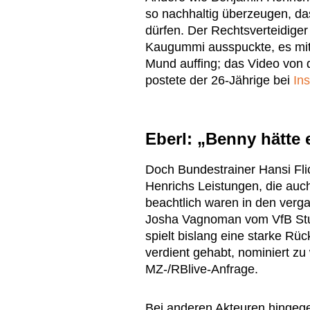
so nachhaltig überzeugen, da
dürfen. Der Rechtsverteidige
Kaugummi ausspuckte, es mit 
Mund auffing; das Video von 
postete der 26-Jährige bei
In
Eberl: „Benny hätte 
Doch Bundestrainer Hansi Flic
Henrichs Leistungen, die auc
beachtlich waren in den ver
Josha Vagnoman vom VfB Stut
spielt bislang eine starke Rüc
verdient gehabt, nominiert z
MZ-/RBlive-Anfrage.
Bei anderen Akteuren hingege