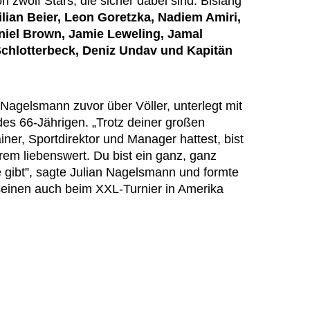
zwölf Stars, die sicher dabei sind. Bislang
lian Beier, Leon Goretzka, Nadiem Amiri,
niel Brown, Jamie Leweling, Jamal
 Schlotterbeck, Deniz Undav und Kapitän
Nagelsmann zuvor über Völler, unterlegt mit
s 66-Jährigen. „Trotz deiner großen
ainer, Sportdirektor und Manager hattest, bist
rem liebenswert. Du bist ein ganz, ganz
e gibt”, sagte Julian Nagelsmann und formte
seinen auch beim XXL-Turnier in Amerika