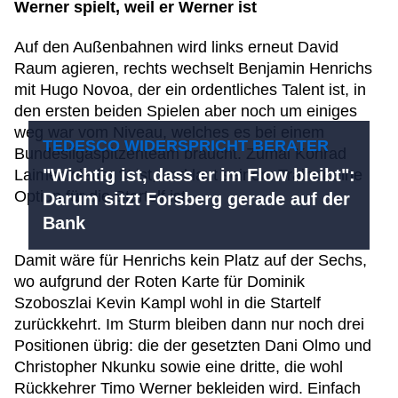
Werner spielt, weil er Werner ist
Auf den Außenbahnen wird links erneut David
Raum agieren, rechts wechselt Benjamin Henrichs
mit Hugo Novoa, der ein ordentliches Talent ist, in
den ersten beiden Spielen aber noch um einiges
weg war vom Niveau, welches es bei einem
TEDESCO WIDERSPRICHT BERATER
Bundesligaspitzenteam braucht. Zumal Konrad
"Wichtig ist, dass er im Flow bleibt":
Laimer wieder fit ist, und laut seinem Trainer eine
Option für die Startelf ist.
Darum sitzt Forsberg gerade auf der
Bank
Damit wäre für Henrichs kein Platz auf der Sechs,
wo aufgrund der Roten Karte für Dominik
Szoboszlai Kevin Kampl wohl in die Startelf
zurückkehrt. Im Sturm bleiben dann nur noch drei
Positionen übrig: die der gesetzten Dani Olmo und
Christopher Nkunku sowie eine dritte, die wohl
Rückkehrer Timo Werner bekleiden wird. Einfach