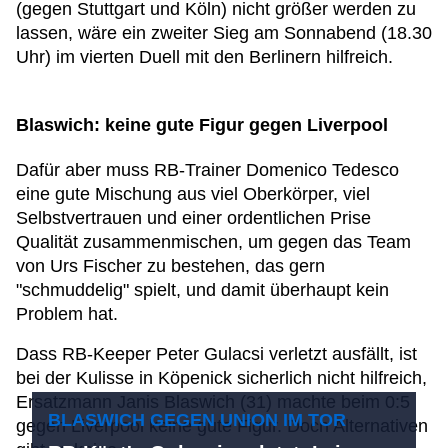
(gegen Stuttgart und Köln) nicht größer werden zu
lassen, wäre ein zweiter Sieg am Sonnabend (18.30
Uhr) im vierten Duell mit den Berlinern hilfreich.
Blaswich: keine gute Figur gegen Liverpool
Dafür aber muss RB-Trainer Domenico Tedesco
eine gute Mischung aus viel Oberkörper, viel
Selbstvertrauen und einer ordentlichen Prise
Qualität zusammenmischen, um gegen das Team
von Urs Fischer zu bestehen, das gern
"schmuddelig" spielt, und damit überhaupt kein
Problem hat.
Dass RB-Keeper Peter Gulacsi verletzt ausfällt, ist
bei der Kulisse in Köpenick sicherlich nicht hilfreich,
Ersatzmann Janis Blaswich (31) machte beim 0:5
BLASWICH GEGEN UNION IM TOR
gegen Liverpool keine gute Figur. Doch Alternativen