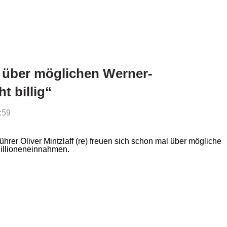
z über möglichen Werner-
t billig“
:59