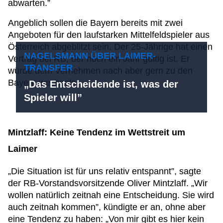
abwarten.”
Angeblich sollen die Bayern bereits mit zwei
Angeboten für den laufstarken Mittelfeldspieler aus
Österreich abgeblitzt sein. Der 25-Jährige hat einen
NAGELSMANN ÜBER LAIMER-
Vertrag bei RB, der noch ein Jahr gültig ist. Er
TRANSFER
würde dem Vernehmen nach aber gern zu den
Bayern wechseln.
„Das Entscheidende ist, was der
Spieler will”
Mintzlaff: Keine Tendenz im Wettstreit um
Laimer
„Die Situation ist für uns relativ entspannt”, sagte
der RB-Vorstandsvorsitzende Oliver Mintzlaff. „Wir
wollen natürlich zeitnah eine Entscheidung. Sie wird
auch zeitnah kommen”, kündigte er an, ohne aber
eine Tendenz zu haben: „Von mir gibt es hier kein