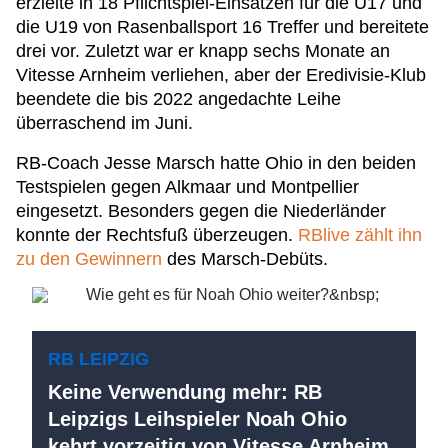
erzielte in 18 Pflichtspiel-Einsätzen für die U17 und
die U19 von Rasenballsport 16 Treffer und bereitete
drei vor. Zuletzt war er knapp sechs Monate an
Vitesse Arnheim verliehen, aber der Eredivisie-Klub
beendete die bis 2022 angedachte Leihe
überraschend im Juni.
RB-Coach Jesse Marsch hatte Ohio in den beiden
Testspielen gegen Alkmaar und Montpellier
eingesetzt. Besonders gegen die Niederländer
konnte der Rechtsfuß überzeugen.
RBlive zählt ihn
zu den Gewinnern
des Marsch-Debüts.
RB LEIPZIG
Keine Verwendung mehr: RB
Leipzigs Leihspieler Noah Ohio
kehrt vorzeitig von Vitesse Arnheim