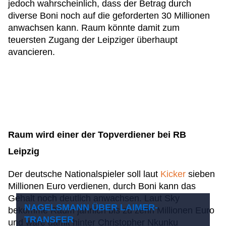
jedoch wahrscheinlich, dass der Betrag durch
diverse Boni noch auf die geforderten 30 Millionen
anwachsen kann. Raum könnte damit zum
teuersten Zugang der Leipziger überhaupt
avancieren.
Raum wird einer der Topverdiener bei RB
Leipzig
Der deutsche Nationalspieler soll laut
Kicker
sieben
Millionen Euro verdienen, durch Boni kann das
Gehalt noch deutlich anwachsen. Laut Sky
NAGELSMANN ÜBER LAIMER-
bekomme Raum jährlich bis zu zehn Millionen Euro
TRANSFER
und wäre damit hinter Christopher Nkunku