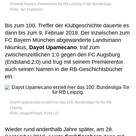
Dominik Kaisers Premieretor für RB Leipzig in der Bundesliga.
(Foto: Jan Huebner)
Bis zum 100. Treffer der Klubgeschichte dauerte es
dann bis zum 9. Februar 2018. Der inzwischen zum
FC Bayern München abgewanderte Landsmann
Nkunkus,
Dayot Upamecano
, traf zum
zwischenzeitlichen 1:0 gegen den FC Augsburg
(Endstand 2:0) und trug mit seinem Premierentor
auch seinen Namen in die RB-Geschichtsbücher
ein.
Dayot Upamecano erzielt hier das 100. Bundesliga-Tor für RB
Leipzig.
(Foto: imago/Picture Point LE)
Wieder rund anderthalb Jahre später, am 28.