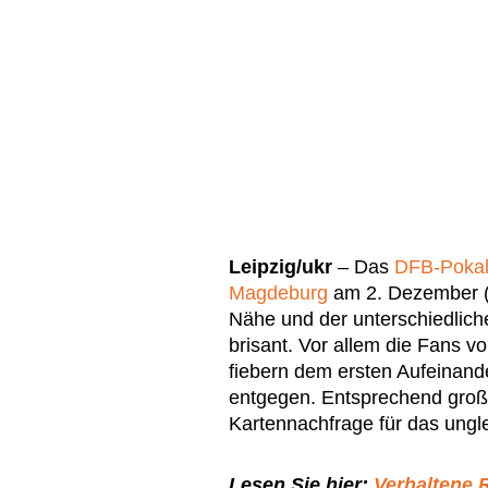
Leipzig
/ukr
– Das
DFB-Pokal
Magdeburg
am 2. Dezember (D
Nähe und der unterschiedlic
brisant. Vor allem die Fans 
fiebern dem ersten Aufeinande
entgegen. Entsprechend groß 
Kartennachfrage für das ungle
Lesen Sie hier:
Verhaltene 