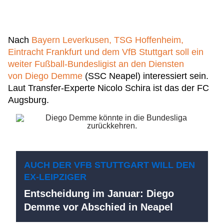
Nach
Bayern Leverkusen, TSG Hoffenheim,
Eintracht Frankfurt und dem VfB Stuttgart soll ein
weiter Fußball-Bundesligist an den Diensten
von Diego Demme
(SSC Neapel) interessiert sein.
Laut Transfer-Experte Nicolo Schira ist das der FC
Augsburg.
AUCH DER VFB STUTTGART WILL DEN
EX-LEIPZIGER
Entscheidung im Januar: Diego
Demme vor Abschied in Neapel