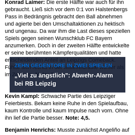
Konrad Laimer:
Die erste Hälfte war auch für ihn
gebraucht. Ließ sich vor dem 0:1 von Halstenbergs
Pass in Bedrängnis gebracht den Ball abnehmen
und agierte bei den Umschaltaktionen zu hektisch
und ungenau. Da war ihm die Last dieses speziellen
Spiels gegen seinen Wunschklub FC Bayern
anzumerken. Doch in der zweiten Hälfte entwickelte
er seine berühmten Kämpferqualitäten und hatte
entscheidenden Anteil an Leipzigs Comeback.
ZEHN GEGENTORE IN ZWEI SPIELEN
Fühlte sich rechts in der Mittelfeldraute wohler als
im Zentrum.
Note: 3.
„Viel zu ängstlich”: Abwehr-Alarm
bei RB Leipzig
Kevin Kampl:
Schwache Partie des Leipziger
Feierbiests. Bekam keine Ruhe in den Spielaufbau,
kaum Kontrolle und kaum Impulse nach vorn. Ohne
ihn lief die Partie besser.
Note: 4,5.
Benjamin Henrichs:
Musste zunächst Angeliño auf