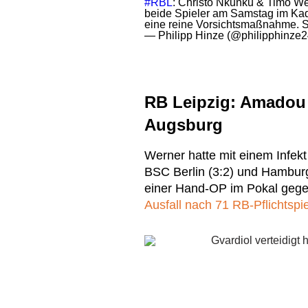
#RBL
: Christo Nkunku & Timo Wern
beide Spieler am Samstag im Ka
eine reine Vorsichtsmaßnahme. S
— Philipp Hinze (@philipphinze
RB Leipzig: Amadou 
Augsburg
Werner hatte mit einem Infekt
BSC Berlin (3:2) und Hambur
einer Hand-OP im Pokal geg
Ausfall nach 71 RB-Pflichtspi