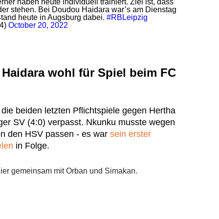
er haben heute individuell trainiert. Ziel ist, dass
der stehen. Bei Doudou Haidara war’s am Dienstag
tand heute in Augsburg dabei.
#RBLeipzig
24)
October 20, 2022
Haidara wohl für Spiel beim FC
 die beiden letzten Pflichtspiele gegen Hertha
ger SV (4:0) verpasst. Nkunku musste wegen
en den HSV passen - es war
sein erster
elen
in Folge.