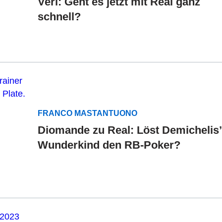
Verl: Geht es jetzt mit Real ganz
schnell?
FRANCO MASTANTUONO
Diomande zu Real: Löst Demichelis’
Wunderkind den RB-Poker?