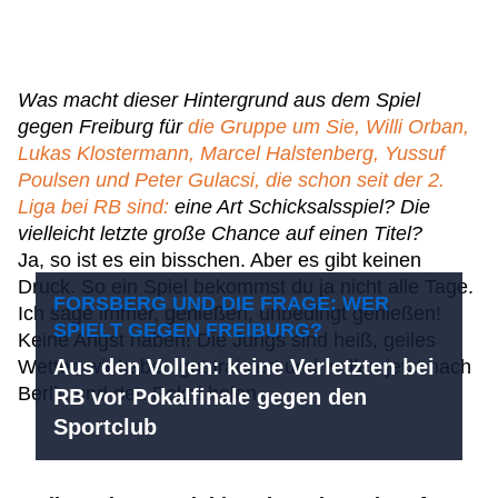
Was macht dieser Hintergrund aus dem Spiel
gegen Freiburg für
die Gruppe um Sie, Willi Orban,
Lukas Klostermann, Marcel Halstenberg, Yussuf
Poulsen und Peter Gulacsi, die schon seit der 2.
Liga bei RB sind:
eine Art Schicksalsspiel? Die
vielleicht letzte große Chance auf einen Titel?
Ja, so ist es ein bisschen. Aber es gibt keinen
Druck. So ein Spiel bekommst du ja nicht alle Tage.
FORSBERG UND DIE FRAGE: WER
Ich sage immer, genießen, unbedingt genießen!
SPIELT GEGEN FREIBURG?
Keine Angst haben! Die Jungs sind heiß, geiles
Aus den Vollen: keine Verletzten bei
Wetter, wir haben gut trainiert und wollen jetzt nach
Berlin und den Pokal holen.
RB vor Pokalfinale gegen den
Sportclub