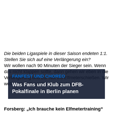
Die beiden Ligaspiele in dieser Saison endeten 1:1.
Stellen Sie sich auf eine Verlängerung ein?
Wir wollen nach 90 Minuten der Sieger sein. Wenn
das nicht klappen sollte, dann gehen wir eben in die
FANFEST UND CHOREO
Verlängerung und zur Not ins Elfmeterschießen. Wir
wollen einfach gewinnen – egal wie.
Was Fans und Klub zum DFB-
Pokalfinale in Berlin planen
Forsberg: „Ich brauche kein Elfmetertraining”