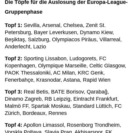
Die Töpfe für die Auslosung der Europa-League-
Gruppenphase
Topf 1:
Sevilla, Arsenal, Chelsea, Zenit St.
Petersburg, Bayer Leverkusen, Dynamo Kiew,
Beşiktaş, Salzburg, Olympiacos Piräus, Villarreal,
Anderlecht, Lazio
Topf 2:
Sporting Lissabon, Ludogorets, FC
Kopenhagen, Olympique Marseille, Celtic Glasgow,
PAOK Thessaloniki, AC Milan, KRC Genk,
Fenerbahçe, Krasnodar, Astana, Rapid Wien
Topf 3:
Real Betis, BATE Borisov, Qarabağ,
Dinamo Zagreb, RB Leipzig, Eintracht Frankfurt,
Malmö FF, Spartak Moskau, Standard Lüttich, FC
Zürich, Bordeaux, Rennes
Topf 4:
Apollon Limassol, Rosenborg Trondheim,
Vorskla Poltava, Slavia Prag, Akhisarspor, FK