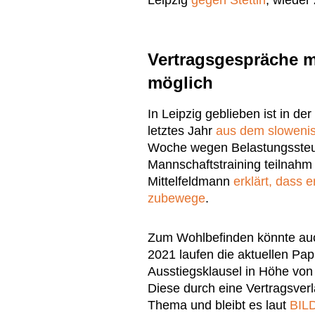
Leipzig
gegen Stettin
, wieder
Vertragsgespräche 
möglich
In Leipzig geblieben ist in d
letztes Jahr
aus dem slowenis
Woche wegen Belastungsste
Mannschaftstraining teilnahm 
Mittelfeldmann
erklärt, dass 
zubewege
.
Zum Wohlbefinden könnte auch
2021 laufen die aktuellen Pa
Ausstiegsklausel in Höhe von k
Diese durch eine Vertragsverl
Thema und bleibt es laut
BIL