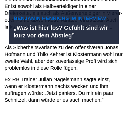
Er ist sowohl als Halbverteidiger in einer
Dreierkette, als auch als Außenverteidiger in Vierer-
BENJAMIN HENRICHS IM INTERVIEW
oder Fünferabwehrkette variabel einsatzbar. Auch
links hat der gebürtige Westfale schon gespielt.
„Was ist hier los? Gefühlt sind wir
kurz vor dem Abstieg”
Als Sicherheitsvariante zu den offensiveren Jonas
Hofmann und Thilo Kehrer ist Klostermann wohl nur
zweite Wahl, aber der zuverlässige Profi wird sich
problemlos in diese Rolle fügen.
Ex-RB-Trainer Julian Nagelsmann sagte einst,
wenn er Klostermann nachts wecken und ihm
auftragen würde: „Jetzt panierst Du mir ein paar
Schnitzel, dann würde er es auch machen.”