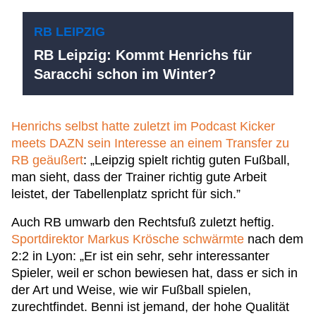
RB LEIPZIG
RB Leipzig: Kommt Henrichs für
Saracchi schon im Winter?
Henrichs selbst hatte zuletzt im Podcast Kicker
meets DAZN sein Interesse an einem Transfer zu
RB geäußert
: „Leipzig spielt richtig guten Fußball,
man sieht, dass der Trainer richtig gute Arbeit
leistet, der Tabellenplatz spricht für sich.”
Auch RB umwarb den Rechtsfuß zuletzt heftig.
Sportdirektor Markus Krösche schwärmte
nach dem
2:2 in Lyon: „Er ist ein sehr, sehr interessanter
Spieler, weil er schon bewiesen hat, dass er sich in
der Art und Weise, wie wir Fußball spielen,
zurechtfindet. Benni ist jemand, der hohe Qualität