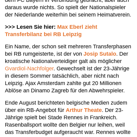
dem FC Bayern in Verbindung gebracht, aber auch
daraus wurde nichts. So spielt der Nationalspieler
der Niederlande weiterhin bei seinem Heimatverein.
>>> Lesen Sie hier:
Max Eberl zieht
Transferbilanz bei RB Leipzig
Ein Name, der schon seit mehreren Transferphasen
bei RB rumgeisterte, ist der von
Josip Sutalo
. Der
kroatische Nationalverteidiger galt als möglicher
Gvardiol-Nachfolger
. Gewechselt ist der 23-Jährige
in diesem Sommer tatsächlich, aber nicht nach
Leipzig. Ajax Amsterdam zahlte gut 20 Millionen
Ablöse an Dinamo Zagreb für den Abwehrspieler.
Ende August berichteten belgische Medien zudem
über ein RB-Angebot für
Arthur Theate
. Der 23-
Jährige spielt bei Stade Rennes in Frankreich.
Rasenballsport wollte den Belgier nur leihen, weil
das Transferbudget aufgeraucht war. Rennes wollte