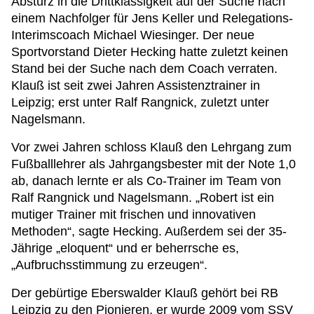
Absturz in die Drittklassigkeit auf der Suche nach
einem Nachfolger für Jens Keller und Relegations-
Interimscoach Michael Wiesinger. Der neue
Sportvorstand Dieter Hecking hatte zuletzt keinen
Stand bei der Suche nach dem Coach verraten.
Klauß ist seit zwei Jahren Assistenztrainer in
Leipzig; erst unter Ralf Rangnick, zuletzt unter
Nagelsmann.
Vor zwei Jahren schloss Klauß den Lehrgang zum
Fußballlehrer als Jahrgangsbester mit der Note 1,0
ab, danach lernte er als Co-Trainer im Team von
Ralf Rangnick und Nagelsmann. „Robert ist ein
mutiger Trainer mit frischen und innovativen
Methoden“, sagte Hecking. Außerdem sei der 35-
Jährige „eloquent“ und er beherrsche es,
„Aufbruchsstimmung zu erzeugen“.
Der gebürtige Eberswalder Klauß gehört bei RB
Leipzig zu den Pionieren, er wurde 2009 vom SSV