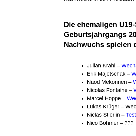
Die ehemaligen U19-
Geburtsjahrgangs 20
Nachwuchs spielen 
Julian Krahl –
Wechs
Erik Majetschak –
W
Naod Mekonnen –
W
Nicolas Fontaine –
Marcel Hoppe –
Wec
Lukas Krüger – We
Niclas Stierlin –
Tes
Nico Böhmer – ???