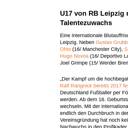
U17 von RB Leipzig 
Talentezuwachs
Eine internationale Blutauff
Leipzig. Neben
Gustav Grubb
Ohio
(16/ Manchester City),
S
Hugo Novoa
(16/ Deportivo L
Joel Grimpe (15/ Werder Breme
„Der Kampf um die hochbegate
Ralf Rangnick bereits 2017 fes
Deutschland Fußballer per Fö
werden. Ab dem 16. Geburtst
wechseln. Mit der internationa
endlich den Durchbruch in de
Vereinsgründung hat noch kei
Nachwuchs in den Profikader 