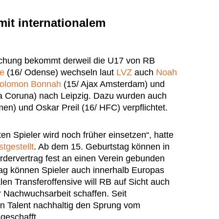
mit internationalem
rischung bekommt derweil die U17 von RB
e
(16/ Odense) wechseln laut
LVZ
auch
Noah
olomon Bonnah
(15/ Ajax Amsterdam) und
a Coruna) nach Leipzig. Dazu wurden auch
n) und Oskar Preil (16/ HFC) verpflichtet.
n Spieler wird noch früher einsetzen“, hatte
tgestellt
. Ab dem 15. Geburtstag können in
rdervertrag fest an einen Verein gebunden
ag können Spieler auch innerhalb Europas
len Transferoffensive will RB auf Sicht auch
r Nachwuchsarbeit schaffen. Seit
n Talent nachhaltig den Sprung vom
geschafft.