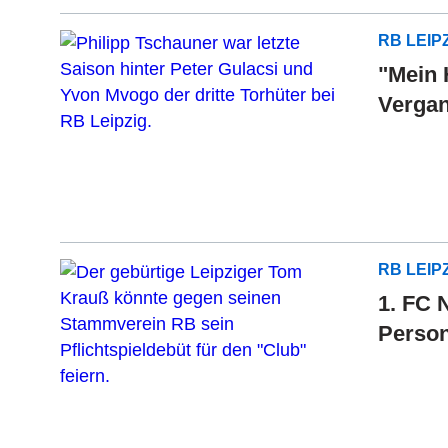
RB LEIP
"Mein 
Vergan
RB LEIP
1. FC 
Perso