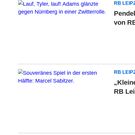
RB LEIP
Pendel
von RB
RB LEIP
„Klein
RB Lei