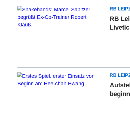
RB LEIP
RB Lei
Liveti
RB LEIP
Aufste
beginn