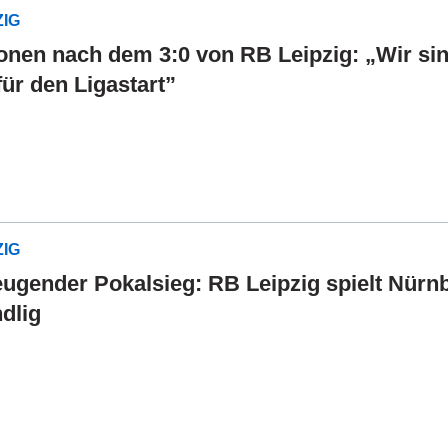
ZIG
onen nach dem 3:0 von RB Leipzig: „Wir si
für den Ligastart”
ZIG
ugender Pokalsieg: RB Leipzig spielt Nürn
dlig