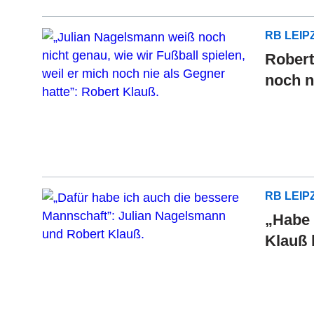
RB LEIP
Robert
noch n
RB LEIP
„Habe 
Klauß 