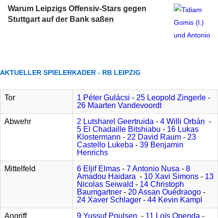
Warum Leipzigs Offensiv-Stars gegen
Stuttgart auf der Bank saßen
AKTUELLER SPIELERKADER - RB LEIPZIG
Tor
1 Péter Gulácsi
-
25 Leopold Zingerle
-
26 Maarten Vandevoordt
Abwehr
2 Lutsharel Geertruida
-
4 Willi Orbán
-
5 El Chadaille Bitshiabu
-
16 Lukas
Klostermann
-
22 David Raum
-
23
Castello Lukeba
-
39 Benjamin
Henrichs
Mittelfeld
6 Eljif Elmas
-
7 Antonio Nusa
-
8
Amadou Haidara
-
10 Xavi Simons
-
13
Nicolas Seiwald
-
14 Christoph
Baumgartner
-
20 Assan Ouédraogo
-
24 Xaver Schlager
-
44 Kevin Kampl
Angriff
9 Yussuf Poulsen
-
11 Loïs Openda
-